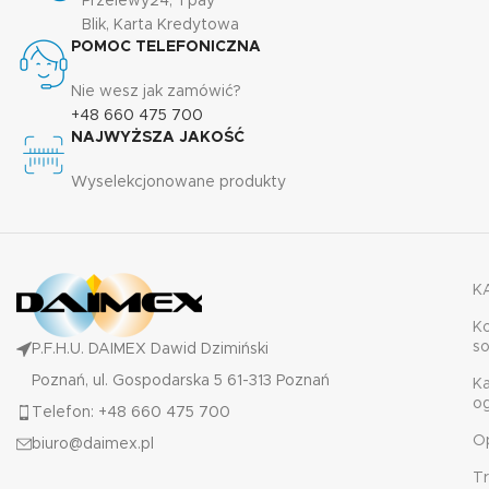
Przelewy24, Tpay
Blik, Karta Kredytowa
POMOC TELEFONICZNA
Nie wesz jak zamówić?
+48 660 475 700
NAJWYŻSZA JAKOŚĆ
Wyselekcjonowane produkty
K
K
s
P.F.H.U. DAIMEX Dawid Dzimiński
Poznań, ul. Gospodarska 5 61-313 Poznań
K
o
Telefon: +48 660 475 700
O
biuro@daimex.pl
T