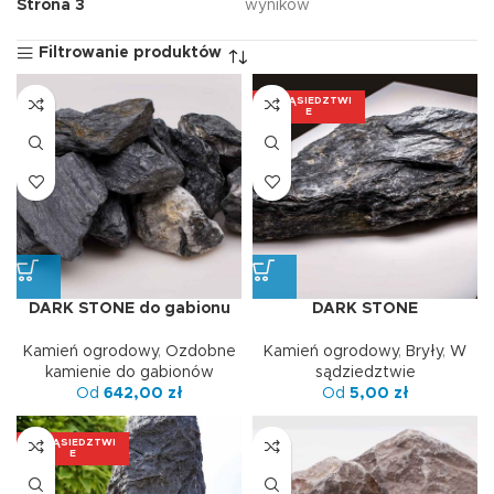
Strona 3
wyników
Filtrowanie produktów
W SĄSIEDZTWI
E
DARK STONE do gabionu
DARK STONE
Kamień ogrodowy
,
Ozdobne
Kamień ogrodowy
,
Bryły
,
W
kamienie do gabionów
sądziedztwie
Od
642,00
zł
Od
5,00
zł
W SĄSIEDZTWI
E