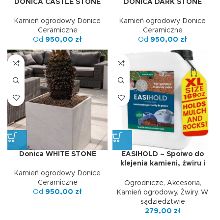
DONICA CASTLE STONE
DONICA DARK STONE
Kamień ogrodowy
,
Donice
Kamień ogrodowy
,
Donice
Ceramiczne
Ceramiczne
Od
950,00
zł
Od
950,00
zł
Donica WHITE STONE
EASIHOLD – Spoiwo do
klejenia kamieni, żwiru i
kory 5L
Kamień ogrodowy
,
Donice
Ceramiczne
Ogrodnicze
,
Akcesoria
,
Od
950,00
zł
Kamień ogrodowy
,
Żwiry
,
W
sądziedztwie
279,00
zł