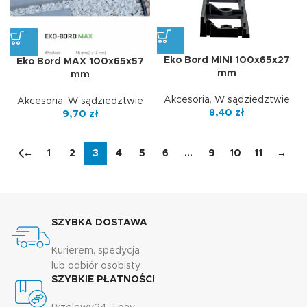
Eko Bord MINI 100x65x27
Eko Bord MAX 100x65x57
mm
mm
Akcesoria
,
W sądziedztwie
Akcesoria
,
W sądziedztwie
8,40
zł
9,70
zł
←
1
2
3
4
5
6
…
9
10
11
→
SZYBKA DOSTAWA
Kurierem, spedycja
lub odbiór osobisty
SZYBKIE PŁATNOŚCI