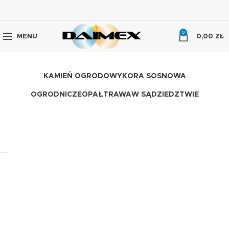
0
MENU
0,00
ZŁ
KAMIEŃ OGRODOWY
KORA SOSNOWA
OGRODNICZE
OPAŁ
TRAWA
W SĄDZIEDZTWIE