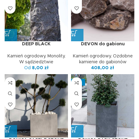
DEEP BLACK
DEVON do gabionu
Kamień ogrodowy
,
Monolity
,
Kamień ogrodowy
,
Ozdobne
W sądziedztwie
kamienie do gabionów
Od
8,00
zł
408,00
zł
-10%