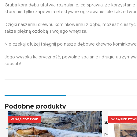
Gruba kora dębu ułatwia rozpalanie, co sprawia, że korzystan
który nie tylko zapewnia efektywne ogrzewanie, ale także two
Dzięki naszemu drewnu kominkowemu z dębu, możesz cieszyć się 
także piękną ozdobą Twojego wnętrza.
Nie czekaj dłużej i sięgnij po nasze dębowe drewno kominkowe
Jego wysoka kaloryczność, powolne spalanie i długie utrzymy
sposób!
Podobne produkty
W SĄSIEDZTWIE
W SĄSIEDZTWI
SZYBKA DOSTAWA
SZYBKIE PŁAT
Kurierem, spedycja
Przelewy24, Tp