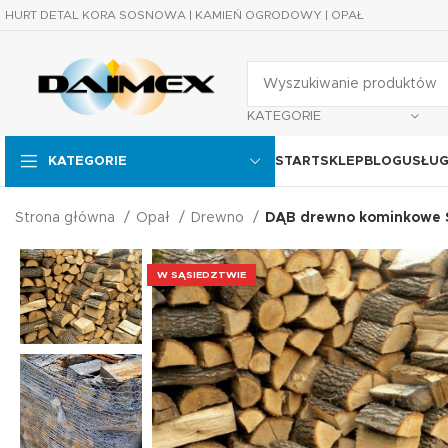
HURT DETAL KORA SOSNOWA | KAMIEŃ OGRODOWY | OPAŁ
KATEGORIE
START
SKLEP
BLOG
USŁUG
KATEGORIE
Strona główna
Opał
Drewno
DĄB drewno kominkow
W SĄSIEDZTWIE