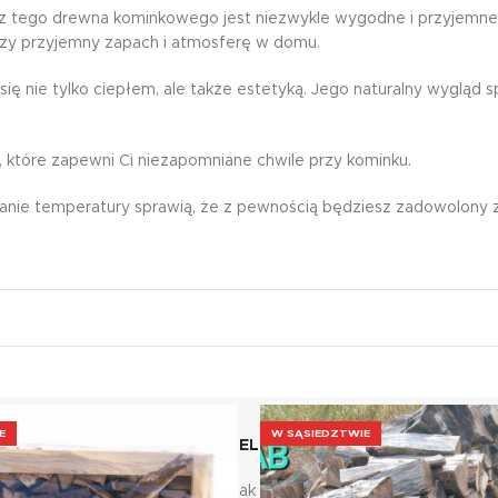
ie z tego drewna kominkowego jest niezwykle wygodne i przyjemne
rzy przyjemny zapach i atmosferę w domu.
nie tylko ciepłem, ale także estetyką. Jego naturalny wygląd spr
, które zapewni Ci niezapomniane chwile przy kominku.
wanie temperatury sprawią, że z pewnością będziesz zadowolony
E
W SĄSIEDZTWIE
NOŚCI
POMOC TELEFONICZNA
NAJ
ay
Nie wesz jak zamówić?
Wyse