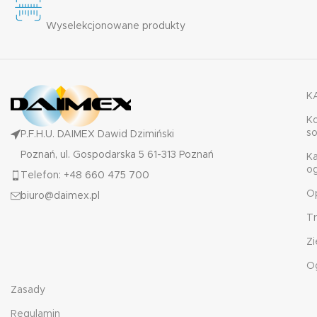
Wyselekcjonowane produkty
K
K
s
P.F.H.U. DAIMEX Dawid Dzimiński
Poznań, ul. Gospodarska 5 61-313 Poznań
K
o
Telefon: +48 660 475 700
O
biuro@daimex.pl
T
Zi
O
Zasady
Regulamin