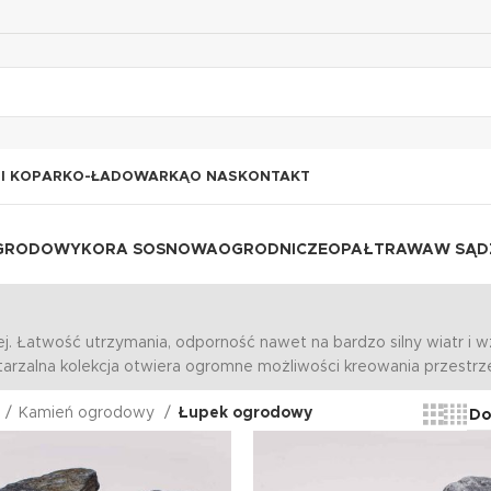
I KOPARKO-ŁADOWARKĄ
O NAS
KONTAKT
OGRODOWY
KORA SOSNOWA
OGRODNICZE
OPAŁ
TRAWA
W SĄD
j. Łatwość utrzymania, odporność nawet na bardzo silny wiatr i
rzalna kolekcja otwiera ogromne możliwości kreowania przestrze
Kamień ogrodowy
Łupek ogrodowy