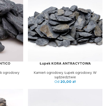
NTICO
Łupek KORA ANTRACYTOWA
WYBIERZ OPCJE
k ogrodowy
Kamień ogrodowy
,
Łupek ogrodowy
,
W
sądziedztwie
Od
20,00
zł