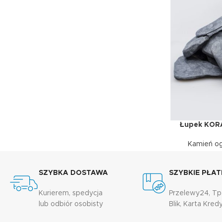
Łupek KO
WYBIERZ OPCJ
Kamień o
SZYBKA DOSTAWA
SZYBKIE PŁAT
Kurierem, spedycja
Przelewy24, Tp
lub odbiór osobisty
Blik, Karta Kre