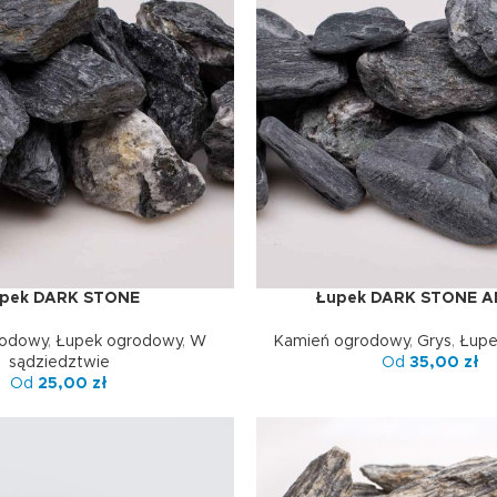
pek DARK STONE
Łupek DARK STONE A
E
WYBIERZ OPCJE
rodowy
,
Łupek ogrodowy
,
W
Kamień ogrodowy
,
Grys
,
Łupe
sądziedztwie
Od
35,00
zł
Od
25,00
zł