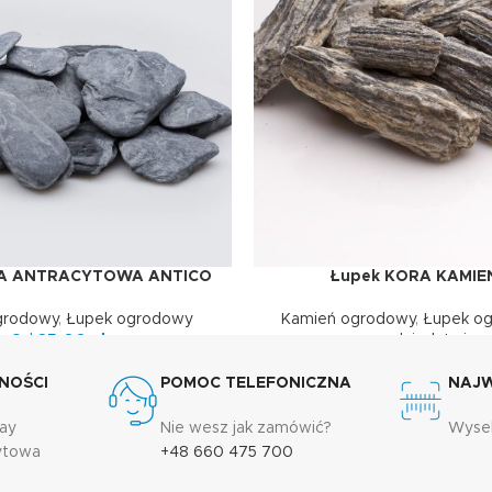
RA ANTRACYTOWA ANTICO
Łupek KORA KAMI
E
DOWIEDZ SIĘ WIĘCEJ
grodowy
,
Łupek ogrodowy
Kamień ogrodowy
,
Łupek o
Od
35,00
zł
sądziedztwie
NOŚCI
POMOC TELEFONICZNA
NAJ
ay
Nie wesz jak zamówić?
Wyse
dytowa
+48 660 475 700