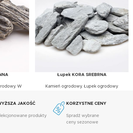
ENNA
Łupek KORA SREBRNA
DOWIEDZ SIĘ WIĘCEJ
grodowy
,
W
Kamień ogrodowy
,
Łupek ogrodowy
WYŻSZA JAKOŚĆ
KORZYSTNE CENY
lekcjonowane produkty
Spradź wybrane
ceny sezonowe