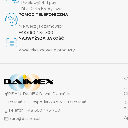
Przelewy24, Tpay
Blik, Karta Kredytowa
POMOC TELEFONICZNA
Nie wesz jak zamówić?
+48 660 475 700
NAJWYŻSZA JAKOŚĆ
Wyselekcjonowane produkty
K
K
s
P.F.H.U. DAIMEX Dawid Dzimiński
Poznań, ul. Gospodarska 5 61-313 Poznań
K
o
Telefon: +48 660 475 700
O
biuro@daimex.pl
T