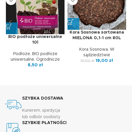
Kora Sosnowa sortowana
BIO podłoże uniwersalne
MIELONA 0,1-1 cm 80L
10l
Kora Sosnowa
,
W
Podłoże
,
BIO podłoże
sądziedztwie
uniwersalne
,
Ogrodnicze
18,00
zł
19,00
zł
8,50
zł
SZYBKA DOSTAWA
Kurierem, spedycja
lub odbiór osobisty
SZYBKIE PŁATNOŚCI