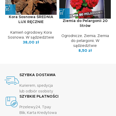
Kora Sosnowa ŚREDNIA
Ziemia do Pelargonii 20
LUX RĘCZNIE
litrów
SORTOWANA 4-8 cm 60L
Kamień ogrodowy
,
Kora
Ogrodnicze
,
Ziemia
,
Ziemia
Sosnowa
,
W sądziedztwie
do pelargonii
,
W
38,00
zł
sądziedztwie
8,50
zł
SZYBKA DOSTAWA
Kurierem, spedycja
lub odbiór osobisty
SZYBKIE PŁATNOŚCI
Przelewy24, Tpay
Blik, Karta Kredytowa