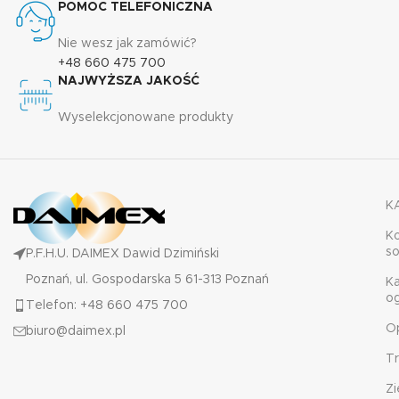
POMOC TELEFONICZNA
Nie wesz jak zamówić?
+48 660 475 700
NAJWYŻSZA JAKOŚĆ
Wyselekcjonowane produkty
K
K
s
P.F.H.U. DAIMEX Dawid Dzimiński
Poznań, ul. Gospodarska 5 61-313 Poznań
K
o
Telefon: +48 660 475 700
O
biuro@daimex.pl
T
Zi