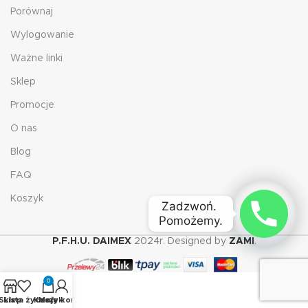
Porównaj
Wylogowanie
Ważne linki
Sklep
Promocje
O nas
Blog
FAQ
Koszyk
Zadzwoń. 

Pomożemy.
P.F.H.U. DAIMEX
2024r. Designed by
ZAMI
.
0
Sklep
Lista życzeń
Koszyk
Moje konto