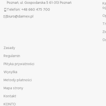
Poznań, ul. Gospodarska 5 61-313 Poznań
K
o
Telefon: +48 660 475 700
O
biuro@daimex.pl
T
Zi
O
Zasady
Regulamin
Plityka prywatności
Wysyłka
Metody płatności
Mapa strony
Kontakt
KONTO