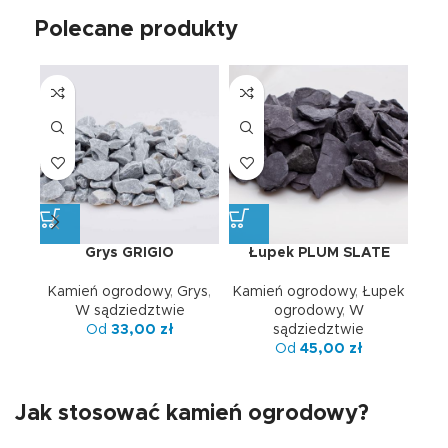
Polecane produkty
Grys GRIGIO
Łupek PLUM SLATE
Kamień ogrodowy
,
Grys
,
Kamień ogrodowy
,
Łupek
Oto
W sądziedztwie
ogrodowy
,
W
Od
33,00
zł
sądziedztwie
Od
45,00
zł
Jak stosować kamień ogrodowy?