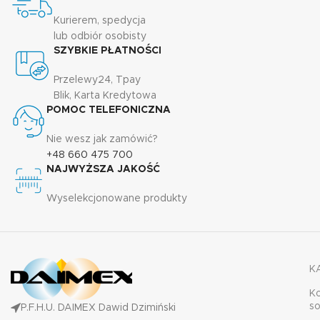
Kurierem, spedycja
lub odbiór osobisty
SZYBKIE PŁATNOŚCI
Przelewy24, Tpay
Blik, Karta Kredytowa
POMOC TELEFONICZNA
Nie wesz jak zamówić?
+48 660 475 700
NAJWYŻSZA JAKOŚĆ
Wyselekcjonowane produkty
K
K
s
P.F.H.U. DAIMEX Dawid Dzimiński