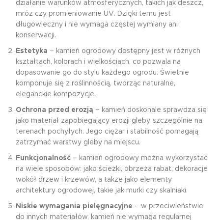
działanie warunków atmosferycznych, takich jak deszcz,
mróz czy promieniowanie UV. Dzięki temu jest
długowieczny i nie wymaga częstej wymiany ani
konserwacji.
Estetyka
– kamień ogrodowy dostępny jest w różnych
kształtach, kolorach i wielkościach, co pozwala na
dopasowanie go do stylu każdego ogrodu. Świetnie
komponuje się z roślinnością, tworząc naturalne,
eleganckie kompozycje.
Ochrona przed erozją
– kamień doskonale sprawdza się
jako materiał zapobiegający erozji gleby, szczególnie na
terenach pochyłych. Jego ciężar i stabilność pomagają
zatrzymać warstwy gleby na miejscu.
Funkcjonalność
– kamień ogrodowy można wykorzystać
na wiele sposobów: jako ścieżki, obrzeża rabat, dekoracje
wokół drzew i krzewów, a także jako elementy
architektury ogrodowej, takie jak murki czy skalniaki.
Niskie wymagania pielęgnacyjne
– w przeciwieństwie
do innych materiałów, kamień nie wymaga regularnej