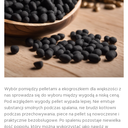
Wybór pomiędzy pelletami a ekogroszkiem dla większości z
nas sprowadza się do wyboru między wygodą a niską ceną.
Pod względem wygody, pellet wypada lepiej. Nie emituje
substancji smolnych podczas spalania, nie brudzi kotłowni
podczas przechowywania, piece na pellet są nowoczesne i
praktycznie bezobsługowe. Po spaleniu pozostaje niewielka
ilość popiołu, który można wykorzystać jako nawóz w