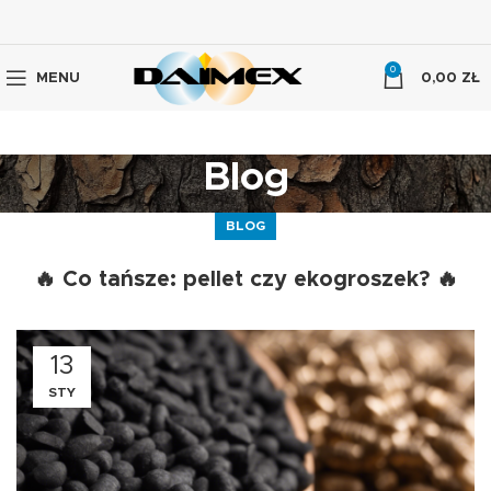
0
MENU
0,00
ZŁ
Blog
BLOG
🔥 Co tańsze: pellet czy ekogroszek? 🔥
13
STY