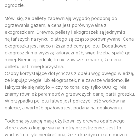
ogrodzie.
Mówi się, że pellety zapewniają wygodę podobną do
ogrzewania gazem, a cena jest porównywalna z
ekogroszkiem. Drewno, pellety i ekogroszek są jednymi z
najtańszych na rynku, dlatego są często porównywane. Cena
ekogroszku jest nieco niższa od ceny pelletu. Dodatkowo,
ekogroszek ma wyższą kaloryczność, więc trzeba spalić go
mniej. Niemniej jednak, to nie zawsze oznacza, że cena
pelletu jest mniej korzystna.
Osoby korzystające dotychczas z opału węglowego wiedzą,
że kupując węgiel lub ekogroszek, nie zawsze wiadomo, ile
faktycznie się nabyło – czy to tona, czy tylko 800 kg. Nie
znamy również parametrów grzewczych danej partii groszku.
W przypadku pelletu łatwo jest policzyć ilość worków na
palecie, a wartość opałowa jest podana na opakowaniu.
Podobną sytuację mają użytkownicy drewna opałowego,
które często kupuje się na metry przestrzenne. Jest to
wartość na tyle nieokreślona, że za każdym razem można