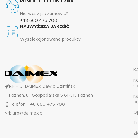
POMOC TELEFONICZNA
Nie wesz jak zamówić?
+48 660 475 700
NAJWYŻSZA JAKOŚĆ
Wyselekcjonowane produkty
K
K
s
P.F.H.U. DAIMEX Dawid Dzimiński
Poznań, ul. Gospodarska 5 61-313 Poznań
K
o
Telefon: +48 660 475 700
O
biuro@daimex.pl
T
Zi