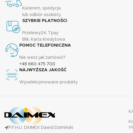
Kurierem, spedycja
lub odbiór osobisty
SZYBKIE PŁATNOŚCI
Przelewy24, Tpay
Blik, Karta Kredytowa
POMOC TELEFONICZNA
Nie wesz jak zamówić?
+48 660 475 700
NAJWYŻSZA JAKOŚĆ
Wyselekcjonowane produkty
K
K
s
P.F.H.U. DAIMEX Dawid Dzimiński