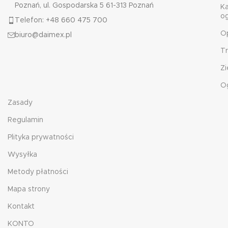
Poznań, ul. Gospodarska 5 61-313 Poznań
K
o
Telefon: +48 660 475 700
O
biuro@daimex.pl
T
Zi
O
Zasady
Regulamin
Plityka prywatności
Wysyłka
Metody płatności
Mapa strony
Kontakt
KONTO