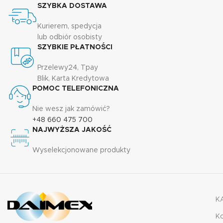
SZYBKA DOSTAWA
Kurierem, spedycja
lub odbiór osobisty
SZYBKIE PŁATNOŚCI
Przelewy24, Tpay
Blik, Karta Kredytowa
POMOC TELEFONICZNA
Nie wesz jak zamówić?
+48 660 475 700
NAJWYŻSZA JAKOŚĆ
Wyselekcjonowane produkty
K
K