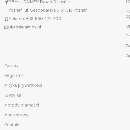
s
P.F.H.U. DAIMEX Dawid Dzimiński
Poznań, ul. Gospodarska 5 61-313 Poznań
K
o
Telefon: +48 660 475 700
O
biuro@daimex.pl
T
Zi
O
Zasady
Regulamin
Plityka prywatności
Wysyłka
Metody płatności
Mapa strony
Kontakt