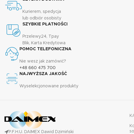
Kurierem, spedycja
lub odbiór osobisty
SZYBKIE PŁATNOŚCI
Przelewy24, Tpay
Blik, Karta Kredytowa
POMOC TELEFONICZNA
Nie wesz jak zamówić?
+48 660 475 700
NAJWYŻSZA JAKOŚĆ
Wyselekcjonowane produkty
K
K
s
P.F.H.U. DAIMEX Dawid Dzimiński