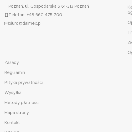
Poznań, ul. Gospodarska 5 61-313 Poznań
K
o
Telefon: +48 660 475 700
O
biuro@daimex.pl
T
Zi
O
Zasady
Regulamin
Plityka prywatności
Wysyłka
Metody płatności
Mapa strony
Kontakt