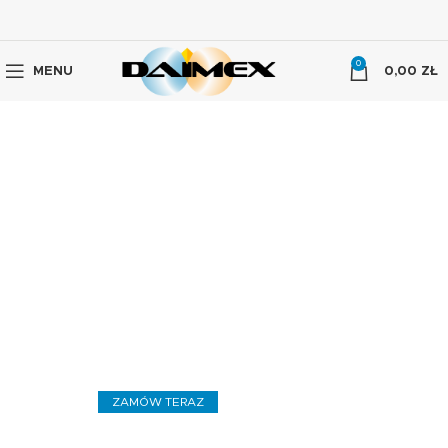
0
MENU
0,00
ZŁ
Sportowo- ogrodowa
TRAWA Z ROLKI PREMIUM
DAIMEX
ZAMÓW TERAZ
KONTAKT Z NAMI