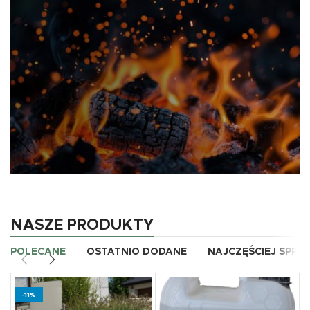
Duże ilości na placu
KAMIENIE OGRODOWE
o różnorodnych kształtach, kolorach i rozmiarach,
idealne do aranżacji ścieżek, rabat kwiatowych
oraz oczek wodnych.
ZNAJDŹ SWÓJ KAMIEŃ
Najwyżsej jakości
OPAŁ - BRYKIET,
NASZE PRODUKTY
PELLET, DREWNO
POLECANE
OSTATNIO DODANE
NAJCZĘŚCIEJ SPR
DO KOMINKA
Proponujemy produkty o
wysokiej kaloryczności i niskiej
-11%
zawartości wilgoci, co