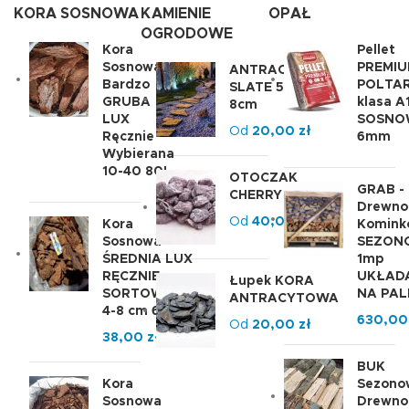
KORA SOSNOWA
KAMIENIE
OPAŁ
OGRODOWE
Kora
Pellet
Sosnowa
PREMI
ANTRACYT
Bardzo
POLTA
SLATE 5-
GRUBA
klasa A
8cm
LUX
SOSNO
Od
20,00
zł
Ręcznie
6mm
Wybierana
10-40 80L
OTOCZAK
GRAB -
CHERRY
Drewno
Od
40,00
zł
Kora
Komink
Sosnowa
SEZON
ŚREDNIA LUX
1mp
RĘCZNIE
UKŁAD
Łupek KORA
SORTOWANA
NA PAL
ANTRACYTOWA
4-8 cm 60L
630,0
Od
20,00
zł
38,00
zł
BUK
Kora
Sezono
Sosnowa
Drewno