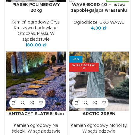
PIASEK POLIMEROWY
WAVE-BORD 40 – listwa
20kg
zapobiegająca wrastaniu
trawy
Kamień ogrodowy
,
Grys
,
Ogrodnicze
,
EKO WAWE
Kruszywo budowlane
,
4,30
zł
Otoczak
,
Piaski
,
W
sądziedztwie
180,00
zł
-13%
W SĄSIEDZTWI
E
ANTRACYT SLATE 5-8cm
ARCTIC GREEN
Kamień ogrodowy
,
Na
Kamień ogrodowy
,
Monolity
,
ścieżki
,
W sądziedztwie
W sądziedztwie