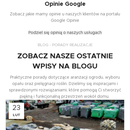
- ŁADOWARKĄ
Opinie Google
Zapewniamy szeroki zakres
Zobacz jakie mamy opinie u naszych klientów na portalu
usług związanych z koparko-
ładowarkami, które mogą
Google Opinie
sprostać różnorodnym
Podziel się opinią o naszych usługach
potrzebom budowlanym i
infrastrukturalnym.
BLOG - PORADY REALIZACJE
Przeczytaj więcej
ZOBACZ NASZE OSTATNIE
WPISY NA BLOGU
Praktyczne porady dotyczące aranżacji ogrodu, wyboru
opału oraz pielęgnacji roślin. Dzielimy się inspiracjami i
sprawdzonymi rozwiązaniami, które pomogą Ci stworzyć
piękną i funkcjonalną przestrzeń wokół domu.
23
LUT