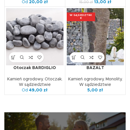
Od
20,00
zł
13,00
zł
15,00
zł
W SĄSIEDZTWI
E
Otoczak BARDIGLIO
BAZALT
Kamień ogrodowy
,
Otoczak
,
Kamień ogrodowy
,
Monolity
,
W sądziedztwie
W sądziedztwie
Od
49,00
zł
5,00
zł