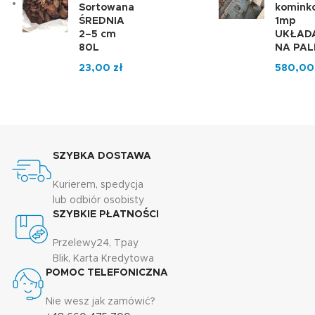
Sortowana
komink
ŚREDNIA
1mp
2–5 cm
UKŁAD
80L
NA PAL
23,00
zł
580,0
SZYBKA DOSTAWA
Kurierem, spedycja
lub odbiór osobisty
SZYBKIE PŁATNOŚCI
Przelewy24, Tpay
Blik, Karta Kredytowa
POMOC TELEFONICZNA
Nie wesz jak zamówić?