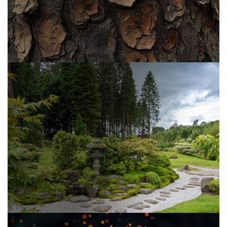
Aż 8 różnych frakcji
KORA SOSNOWA
Kora doskonale sprawdzi się w każdym ogrodzie.
Poza funkcją ozdobną można użyć jej także do
obłożenia drzewek oraz krzewów i zastosować
ściółkowanie.