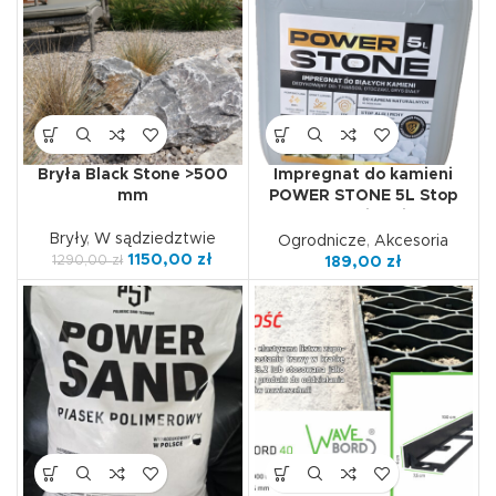
gwarantuje długie i
ekonomiczne spalanie.
ZAMÓW TERAZ
Bryła Black Stone >500
Impregnat do kamieni
mm
POWER STONE 5L Stop
Mchy i Algi
Bryły
,
W sądziedztwie
Ogrodnicze
,
Akcesoria
1150,00
zł
1290,00
zł
189,00
zł