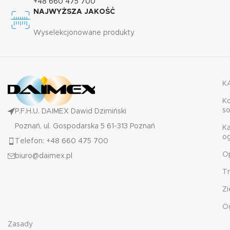
+48 660 475 700
NAJWYŻSZA JAKOŚĆ
Wyselekcjonowane produkty
K
K
s
P.F.H.U. DAIMEX Dawid Dzimiński
Poznań, ul. Gospodarska 5 61-313 Poznań
K
o
Telefon: +48 660 475 700
O
biuro@daimex.pl
T
Zi
O
Zasady